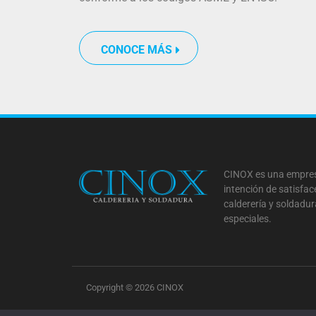
CONOCE MÁS
CINOX es una empres
intención de satisfac
calderería y soldadu
especiales.
Copyright © 2026 CINOX