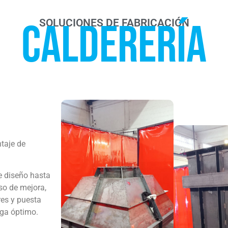
Calderería
SOLUCIONES DE FABRICACIÓN
ntaje de
e diseño hasta
so de mejora,
res y puesta
ega óptimo.