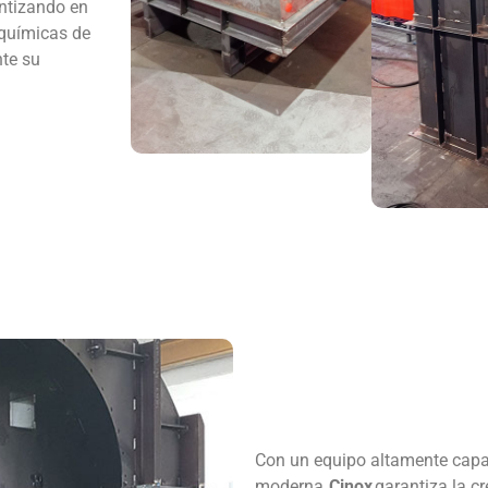
antizando en
 químicas de
nte su
Con un equipo altamente capac
moderna,
Cinox
garantiza la c