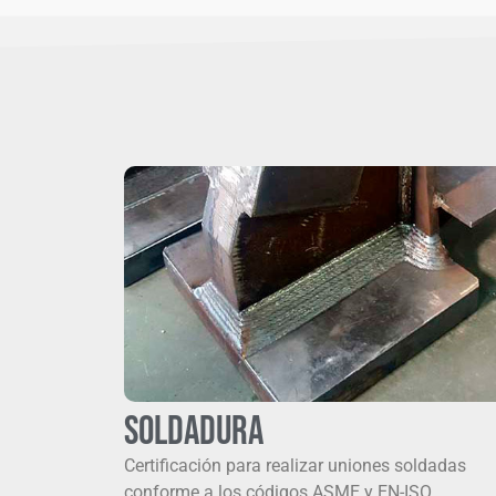
Soldadura
C
ertifica
ción
para realizar uniones soldadas
conforme a los códigos ASME y EN-ISO.