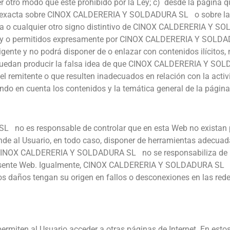
ro modo que esté prohibido por la Ley; c) desde la página que
inexacta sobre CINOX CALDERERIA Y SOLDADURA SL o sobre la ca
marca o cualquier otro signo distintivo de CINOX CALDERERIA Y
a ley o permitidos expresamente por CINOX CALDERERIA Y SOLDA
igente y no podrá disponer de o enlazar con contenidos ilícitos, 
uedan producir la falsa idea de que CINOX CALDERERIA Y SOL
el remitente o que resulten inadecuados en relación con la acti
en cuenta los contenidos y la temática general de la página 
no es responsable de controlar que en esta Web no existan p
de al Usuario, en todo caso, disponer de herramientas adecuada
, CINOX CALDERERIA Y SOLDADURA SL no se responsabiliza de 
presente Web. Igualmente, CINOX CALDERERIA Y SOLDADURA SL n
s daños tengan su origen en fallos o desconexiones en las red
 permiten al Usuario acceder a otras páginas de Internet. En e