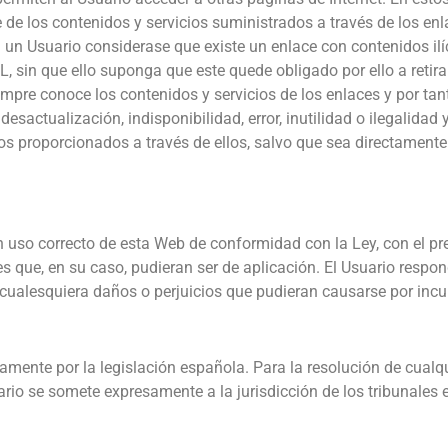
los contenidos y servicios suministrados a través de los enla
 un Usuario considerase que existe un enlace con contenidos ilí
n que ello suponga que este quede obligado por ello a retirar
conoce los contenidos y servicios de los enlaces y por tant
desactualización, indisponibilidad, error, inutilidad o ilegalida
ios proporcionados a través de ellos, salvo que sea directament
n uso correcto de esta Web de conformidad con la Ley, con el p
es que, en su caso, pudieran ser de aplicación. El Usuario res
ualesquiera daños o perjuicios que pudieran causarse por incu
ramente por la legislación española. Para la resolución de cualqui
uario se somete expresamente a la jurisdicción de los tribunale