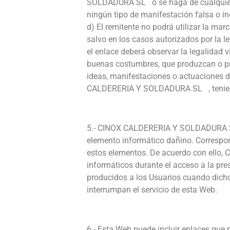
SOLDADURA SL o se haga de cualquier ot
ningún tipo de manifestación falsa o 
d) El remitente no podrá utilizar la 
salvo en los casos autorizados por l
el enlace deberá observar la legalidad v
buenas costumbres, que produzcan o p
ideas, manifestaciones o actuaciones d
CALDERERIA Y SOLDADURA SL , teniendo 
5.- CINOX CALDERERIA Y SOLDADURA SL 
elemento informático dañino. Correspon
estos elementos. De acuerdo con ello
informáticos durante el acceso a la 
producidos a los Usuarios cuando dicho
interrumpan el servicio de esta Web.
6.- Esta Web puede incluir enlaces que