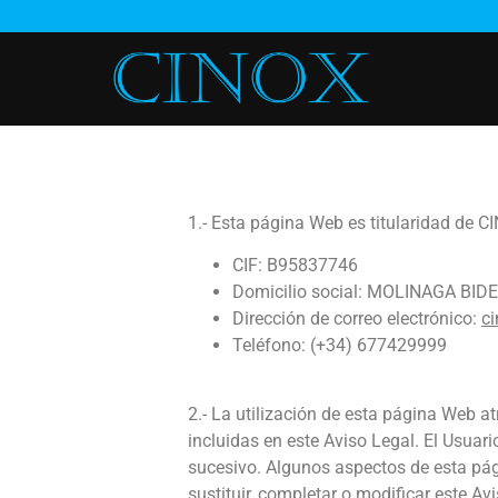
1.- Esta página Web es titularidad d
CIF: B95837746
Domicilio social: MOLINAGA BIDE
Dirección de correo electrónico:
c
Teléfono: (+34) 677429999
2.- La utilización de esta página Web a
incluidas en este Aviso Legal. El Usuar
sucesivo. Algunos aspectos de esta pág
sustituir, completar o modificar este Av