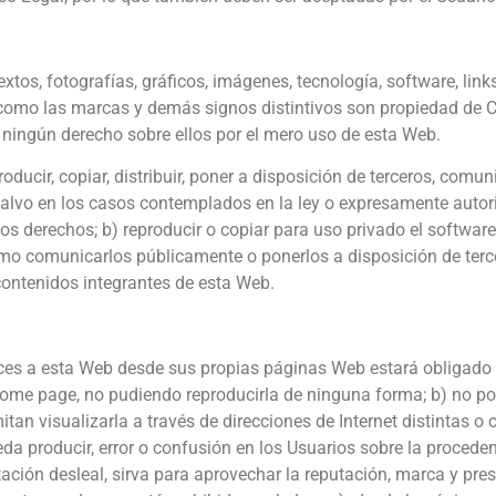
xtos, fotografías, gráficos, imágenes, tecnología, software, lin
 así como las marcas y demás signos distintivos son propied
o ningún derecho sobre ellos por el mero uso de esta Web.
roducir, copiar, distribuir, poner a disposición de terceros, com
 salvo en los casos contemplados en la ley o expresamente au
 derechos; b) reproducir o copiar para uso privado el software,
omo comunicarlos públicamente o ponerlos a disposición de terc
s contenidos integrantes de esta Web.
laces a esta Web desde sus propias páginas Web estará obligado 
home page, no pudiendo reproducirla de ninguna forma; b) no p
itan visualizarla a través de direcciones de Internet distintas 
a producir, error o confusión en los Usuarios sobre la procedenc
ación desleal, sirva para aprovechar la reputación, marca y p